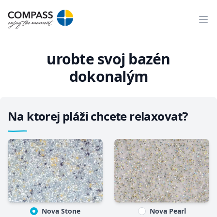
Ope
urobte svoj bazén
dokonalým
Na ktorej pláži chcete relaxovať?
Nova Stone
Nova Pearl