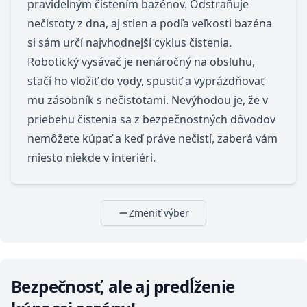
pravidelným čistením bazénov. Odstraňuje
nečistoty z dna, aj stien a podľa veľkosti bazéna
si sám určí najvhodnejší cyklus čistenia.
Robotický vysávač je nenáročný na obsluhu,
stačí ho vložiť do vody, spustiť a vyprázdňovať
mu zásobník s nečistotami. Nevýhodou je, že v
priebehu čistenia sa z bezpečnostných dôvodov
nemôžete kúpať a keď práve nečistí, zaberá vám
miesto niekde v interiéri.
Zmeniť výber
Bezpečnosť, ale aj predĺženie