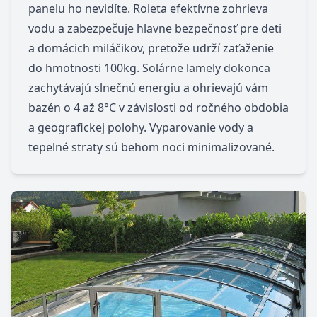
panelu ho nevidíte. Roleta efektívne zohrieva
vodu a zabezpečuje hlavne bezpečnosť pre deti
a domácich miláčikov, pretože udrží zaťaženie
do hmotnosti 100kg. Solárne lamely dokonca
zachytávajú slnečnú energiu a ohrievajú vám
bazén o 4 až 8°C v závislosti od ročného obdobia
a geografickej polohy. Vyparovanie vody a
tepelné straty sú behom noci minimalizované.