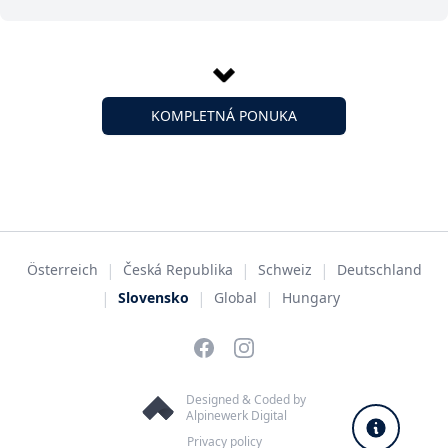
KOMPLETNÁ PONUKA
|
|
|
Österreich
Česká Republika
Schweiz
Deutschland
|
|
|
Slovensko
Global
Hungary
Facebook
Instagram
Designed & Coded by
Alpinewerk Digital
Privacy policy