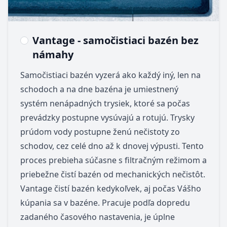
Vantage - samočistiaci bazén bez
námahy
Samočistiaci bazén vyzerá ako každý iný, len na
schodoch a na dne bazéna je umiestnený
systém nenápadných trysiek, ktoré sa počas
prevádzky postupne vysúvajú a rotujú. Trysky
prúdom vody postupne ženú nečistoty zo
schodov, cez celé dno až k dnovej výpusti. Tento
proces prebieha súčasne s filtračným režimom a
priebežne čistí bazén od mechanických nečistôt.
Vantage čistí bazén kedykoľvek, aj počas Vášho
kúpania sa v bazéne. Pracuje podľa dopredu
zadaného časového nastavenia, je úplne