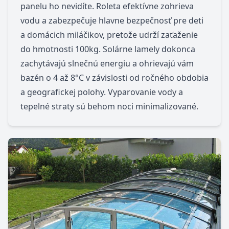
panelu ho nevidíte. Roleta efektívne zohrieva
vodu a zabezpečuje hlavne bezpečnosť pre deti
a domácich miláčikov, pretože udrží zaťaženie
do hmotnosti 100kg. Solárne lamely dokonca
zachytávajú slnečnú energiu a ohrievajú vám
bazén o 4 až 8°C v závislosti od ročného obdobia
a geografickej polohy. Vyparovanie vody a
tepelné straty sú behom noci minimalizované.