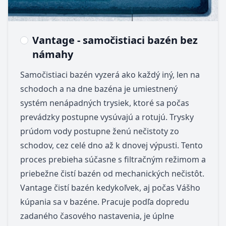
Vantage - samočistiaci bazén bez
námahy
Samočistiaci bazén vyzerá ako každý iný, len na
schodoch a na dne bazéna je umiestnený
systém nenápadných trysiek, ktoré sa počas
prevádzky postupne vysúvajú a rotujú. Trysky
prúdom vody postupne ženú nečistoty zo
schodov, cez celé dno až k dnovej výpusti. Tento
proces prebieha súčasne s filtračným režimom a
priebežne čistí bazén od mechanických nečistôt.
Vantage čistí bazén kedykoľvek, aj počas Vášho
kúpania sa v bazéne. Pracuje podľa dopredu
zadaného časového nastavenia, je úplne