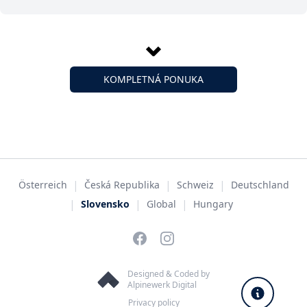
KOMPLETNÁ PONUKA
|
|
|
Österreich
Česká Republika
Schweiz
Deutschland
|
|
|
Slovensko
Global
Hungary
Facebook
Instagram
Designed & Coded by
Alpinewerk Digital
Privacy policy