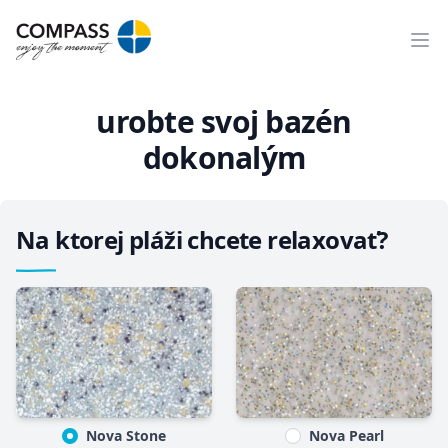
Ope
urobte svoj bazén
dokonalým
Na ktorej pláži chcete relaxovať?
Nova Stone
Nova Pearl