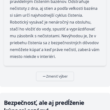
pravidelným čistením bazénov. Odstraňuje
nečistoty z dna, aj stien a podľa veľkosti bazéna
si sám určí najvhodnejší cyklus čistenia.
Robotický vysávač je nenáročný na obsluhu,
stačí ho vložiť do vody, spustiť a vyprázdňovať
mu zásobník s nečistotami. Nevýhodou je, že v
priebehu čistenia sa z bezpečnostných dôvodov
nemôžete kúpať a keď práve nečistí, zaberá vám
miesto niekde v interiéri.
Zmeniť výber
Bezpečnosť, ale aj predĺženie